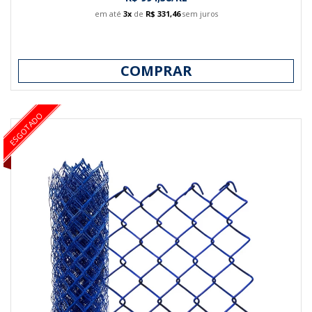
em até
3x
de
R$ 331,46
sem juros
COMPRAR
ESGOTADO