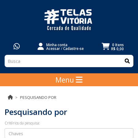
Minha conta
0 Itens
Acessar
/
Cadastre-se
R$ 0,00
Menu
PESQUISANDO POR
Pesquisando por
Critérios da pesquisa: