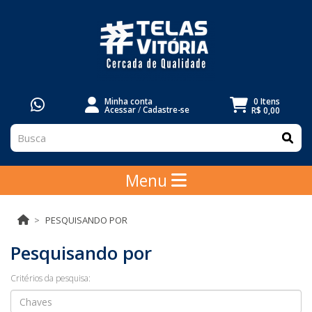
Minha conta
0 Itens
Acessar
/
Cadastre-se
R$ 0,00
Menu
PESQUISANDO POR
Pesquisando por
Critérios da pesquisa: