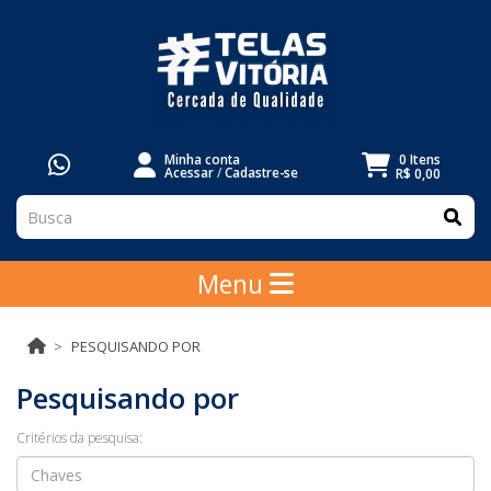
Minha conta
0 Itens
Acessar
/
Cadastre-se
R$ 0,00
Menu
PESQUISANDO POR
Pesquisando por
Critérios da pesquisa: