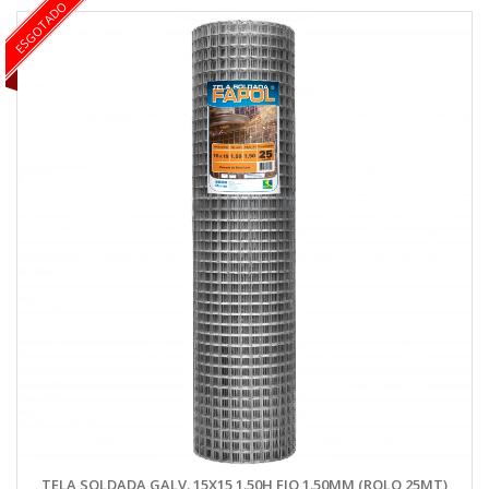
ESGOTADO
TELA SOLDADA GALV. 15X15 1.50H FIO 1.50MM (ROLO 25MT)