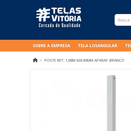
SOBRE A EMPRESA
TELA LOSANGULAR
TE
POSTE RET. 1,08M 60X40MM APARAF. BRANCO