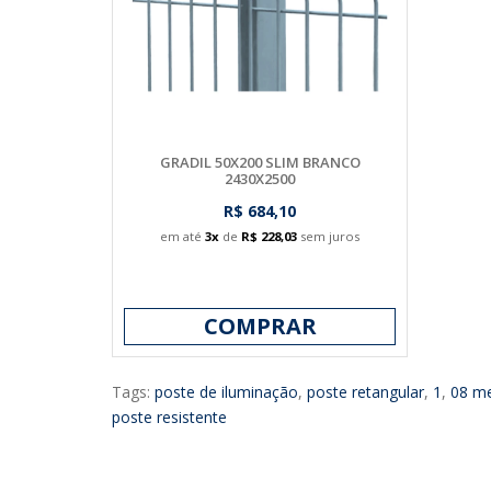
GRADIL 50X200 SLIM BRANCO
2430X2500
R$ 684,10
em até
3x
de
R$ 228,03
sem juros
COMPRAR
Tags:
poste de iluminação
,
poste retangular
,
1
,
08 m
poste resistente