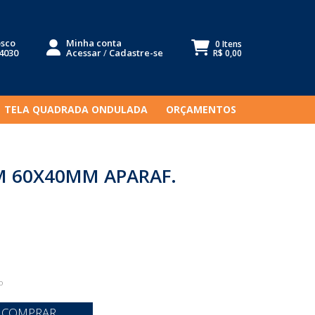
osco
Minha conta
0 Itens
-4030
Acessar
/
Cadastre-se
R$ 0,00
TELA QUADRADA ONDULADA
ORÇAMENTOS
8M 60X40MM APARAF.
o
COMPRAR