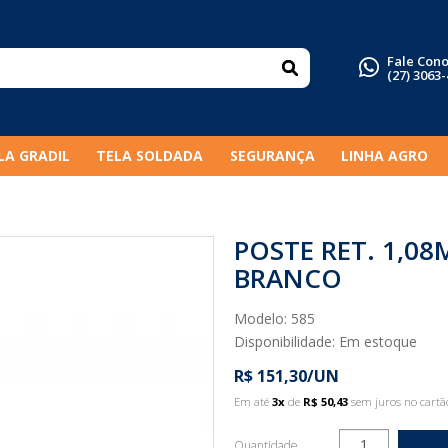
Fale Con
(27) 3063
LA GRADIL
TELA SOLDADA
SEGURANÇA
LINHA AGRO
POSTE RET. 1,0
BRANCO
Modelo: 585
Disponibilidade:
Em estoque
R$ 151,30/UN
Em até
3x
de
R$ 50,43
sem juros no cartã
Quantidade