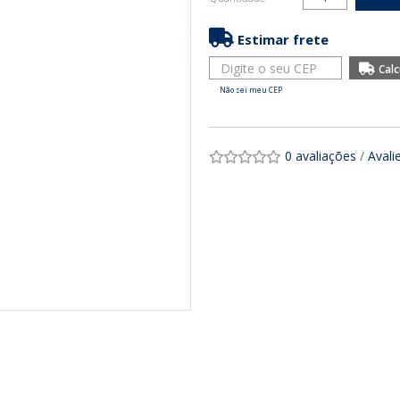
Estimar frete
Não sei meu CEP
0 avaliações
/
Avali