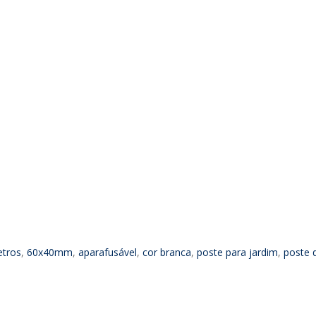
etros
,
60x40mm
,
aparafusável
,
cor branca
,
poste para jardim
,
poste 