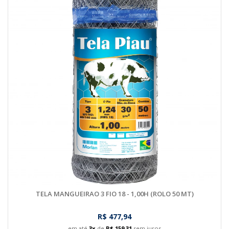
TELA MANGUEIRAO 3 FIO 18 - 1,00H (ROLO 50 MT)
R$ 477,94
em até
3x
de
R$ 159,31
sem juros