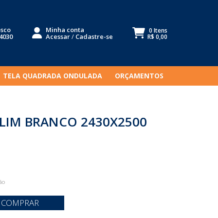
osco
Minha conta
0 Itens
-4030
Acessar
/
Cadastre-se
R$ 0,00
TELA QUADRADA ONDULADA
ORÇAMENTOS
SLIM BRANCO 2430X2500
ão
COMPRAR