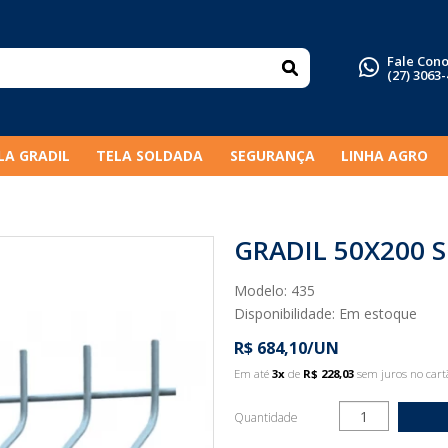
Fale Con
(27) 3063
LA GRADIL
TELA SOLDADA
SEGURANÇA
LINHA AGRO
GRADIL 50X200 
Modelo: 435
Disponibilidade:
Em estoque
R$ 684,10/UN
Em até
3x
de
R$ 228,03
sem juros no cart
Quantidade