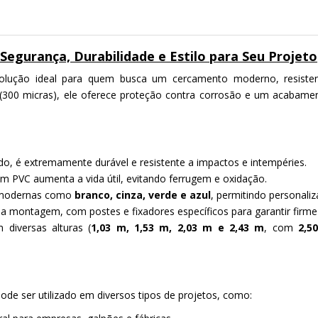
Segurança, Durabilidade e Estilo para Seu Projeto
lução ideal para quem busca um cercamento moderno, resisten
 (300 micras), ele oferece proteção contra corrosão e um acabame
do, é extremamente durável e resistente a impactos e intempéries.
em PVC aumenta a vida útil, evitando ferrugem e oxidação.
s modernas como
branco, cinza, verde e azul
, permitindo personali
ta a montagem, com postes e fixadores específicos para garantir fir
m diversas alturas (
1,03 m, 1,53 m, 2,03 m e 2,43 m
, com
2,5
pode ser utilizado em diversos tipos de projetos, como: