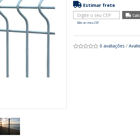
Estimar frete
Não sei meu CEP
0 avaliações
/
Avali