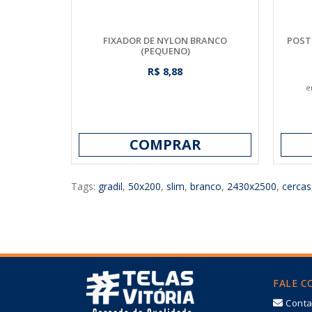
FIXADOR DE NYLON BRANCO
POSTE
(PEQUENO)
R$ 8,88
e
COMPRAR
Tags:
gradil
,
50x200
,
slim
,
branco
,
2430x2500
,
cercas
FALE 
Conta