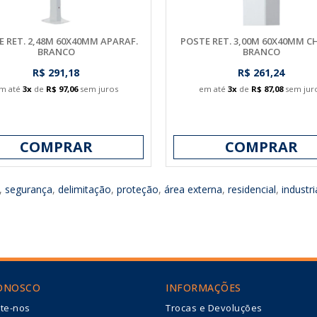
 RET. 2,48M 60X40MM APARAF.
POSTE RET. 3,00M 60X40MM C
BRANCO
BRANCO
R$ 291,18
R$ 261,24
m até
3x
de
R$ 97,06
sem juros
em até
3x
de
R$ 87,08
sem jur
COMPRAR
COMPRAR
,
segurança
,
delimitação
,
proteção
,
área externa
,
residencial
,
industri
CONOSCO
INFORMAÇÕES
te-nos
Trocas e Devoluções