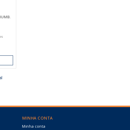
HUMB.
os
al
MINHA CONTA
Minha conta