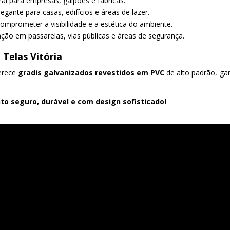
al para empresas, galpões e fábricas.
gante para casas, edifícios e áreas de lazer.
mprometer a visibilidade e a estética do ambiente.
ação em passarelas, vias públicas e áreas de segurança.
Telas Vitória
erece
gradis galvanizados revestidos em PVC
de alto padrão, gar
o seguro, durável e com design sofisticado!