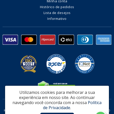
Minha conta
Histórico de pedidos
Lista de desejos
Informativo
Utilizamos cookies para melhorar a sua
experiência em nosso site.
Ao continuar
navegando você concorda com a nossa
Política
Fabrica de Alambrado e Telas Vitória Ltda - CNPJ: 32.951.470/0002-08
de Privacidade
.
Rodovia Governador Mario Covas, 311 Loja 06 - Serra / ES - CEP: 29161-160