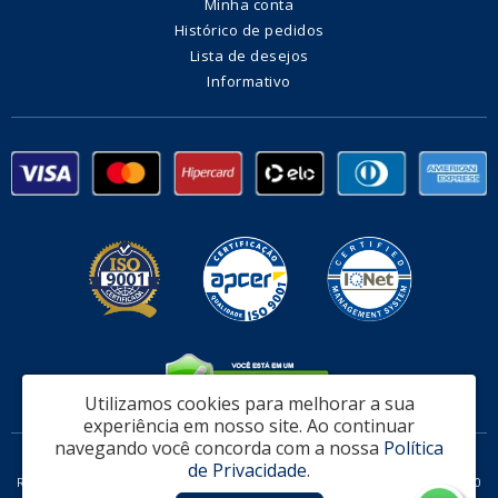
Minha conta
Histórico de pedidos
Lista de desejos
Informativo
Utilizamos cookies para melhorar a sua
experiência em nosso site.
Ao continuar
navegando você concorda com a nossa
Política
Fabrica de Alambrado e Telas Vitória Ltda - CNPJ: 32.951.470/0002-08
de Privacidade
.
Rodovia Governador Mario Covas, 311 Loja 06 - Serra / ES - CEP: 29161-160