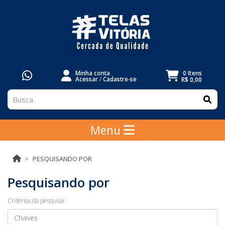
Minha conta
0 Itens
Acessar
/
Cadastre-se
R$ 0,00
Menu
PESQUISANDO POR
Pesquisando por
Critérios da pesquisa: