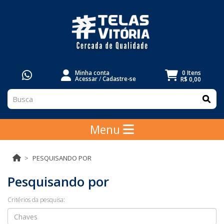
Minha conta
0 Itens
Acessar
/
Cadastre-se
R$ 0,00
Menu
PESQUISANDO POR
Pesquisando por
Critérios da pesquisa: