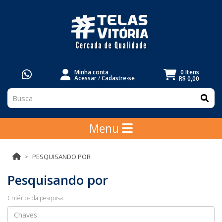
Minha conta
0 Itens
Acessar
/
Cadastre-se
R$ 0,00
Menu
PESQUISANDO POR
Pesquisando por
Critérios da pesquisa: