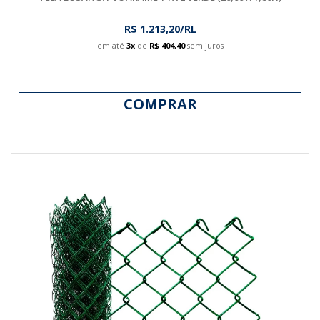
R$ 1.213,20/RL
em até
3x
de
R$ 404,40
sem juros
COMPRAR