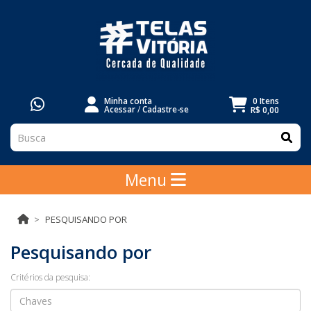
Minha conta
0 Itens
Acessar
/
Cadastre-se
R$ 0,00
Menu
PESQUISANDO POR
Pesquisando por
Critérios da pesquisa: