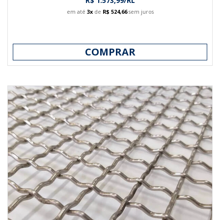
R$ 1.573,99/RL
em até
3x
de
R$ 524,66
sem juros
COMPRAR