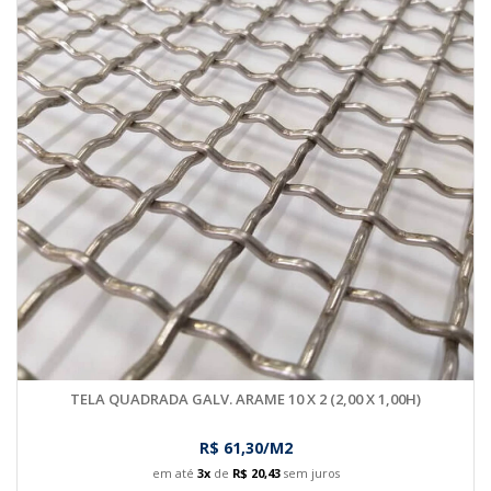
TELA QUADRADA GALV. ARAME 10 X 2 (2,00 X 1,00H)
R$ 61,30/M2
em até
3x
de
R$ 20,43
sem juros