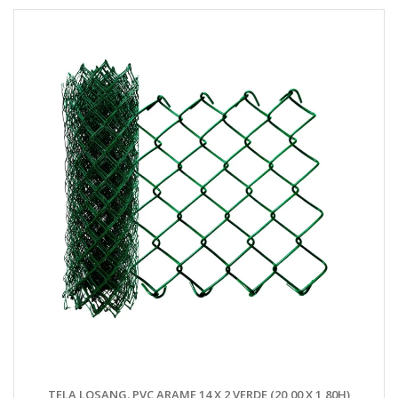
TELA LOSANG. PVC ARAME 14 X 2 VERDE (20,00 X 1,80H)