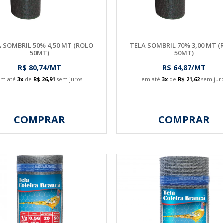
 SOMBRIL 50% 4,50 MT (ROLO
TELA SOMBRIL 70% 3,00 MT 
50MT)
50MT)
R$ 80,74/MT
R$ 64,87/MT
em até
3x
de
R$ 26,91
sem juros
em até
3x
de
R$ 21,62
sem jur
COMPRAR
COMPRAR