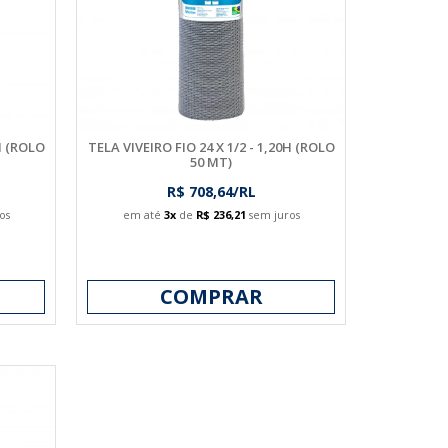
0H (ROLO
TELA VIVEIRO FIO 24 X 1/2 - 1,20H (ROLO
50 MT)
R$ 708,64/RL
os
em até
3x
de
R$ 236,21
sem juros
COMPRAR