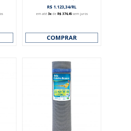
R$ 1.123,34/RL
os
em até
3x
de
R$ 374,45
sem juros
COMPRAR