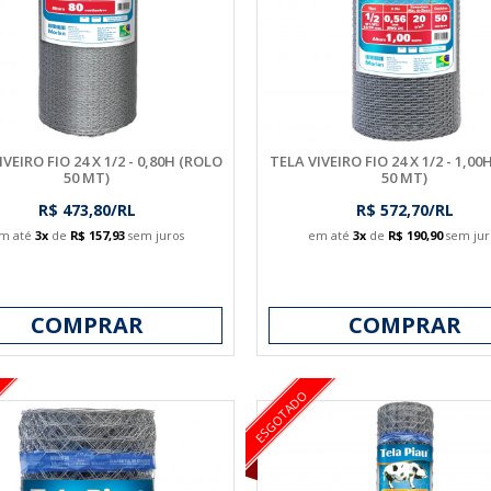
VEIRO FIO 24 X 1/2 - 0,80H (ROLO
TELA VIVEIRO FIO 24 X 1/2 - 1,0
50 MT)
50 MT)
R$ 473,80/RL
R$ 572,70/RL
m até
3x
de
R$ 157,93
sem juros
em até
3x
de
R$ 190,90
sem jur
COMPRAR
COMPRAR
ESGOTADO