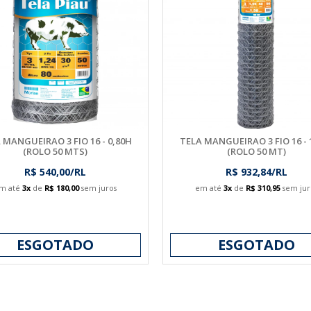
 MANGUEIRAO 3 FIO 16 - 0,80H
TELA MANGUEIRAO 3 FIO 16 - 
(ROLO 50 MTS)
(ROLO 50 MT)
R$ 540,00/RL
R$ 932,84/RL
m até
3x
de
R$ 180,00
sem juros
em até
3x
de
R$ 310,95
sem jur
ESGOTADO
ESGOTADO