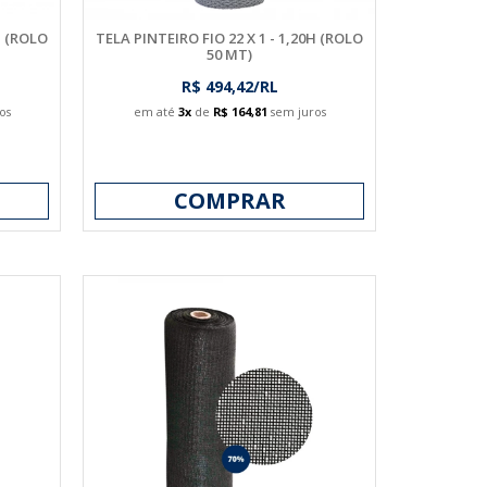
H (ROLO
TELA PINTEIRO FIO 22 X 1 - 1,20H (ROLO
50 MT)
R$ 494,42/RL
os
em até
3x
de
R$ 164,81
sem juros
COMPRAR