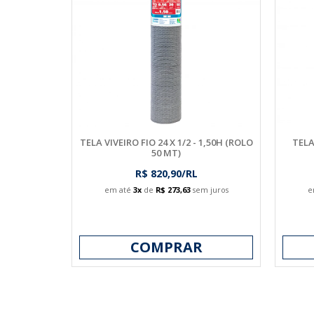
TELA VIVEIRO FIO 24 X 1/2 - 1,50H (ROLO
TELA
50 MT)
R$ 820,90/RL
em até
3x
de
R$ 273,63
sem juros
e
COMPRAR