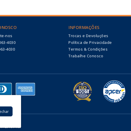
CONOSCO
INFORMAÇÕES
te-nos
Trocas e Devoluções
063-4030
Política de Privacidade
063-4030
Termos & Condições
Trabalhe Conosco
Fechar
0002-08
EP: 29161-160