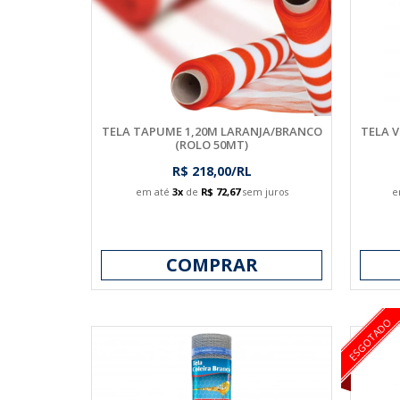
TELA TAPUME 1,20M LARANJA/BRANCO
TELA VI
(ROLO 50MT)
R$ 218,00/RL
em até
3x
de
R$ 72,67
sem juros
e
COMPRAR
ESGOTADO