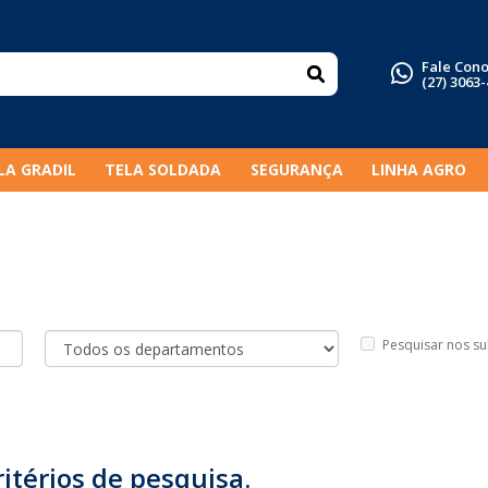
Fale Con
(27) 3063
LA GRADIL
TELA SOLDADA
SEGURANÇA
LINHA AGRO
Pesquisar nos s
itérios de pesquisa.