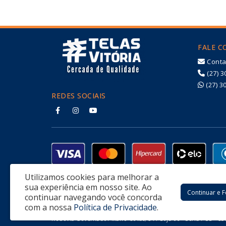
FALE 
Conta
(27) 3
(27) 3
REDES SOCIAIS
Utilizamos cookies para melhorar a
sua experiência em nosso site.
Ao
Continuar e 
continuar navegando você concorda
com a nossa
Política de Privacidade
.
Fabrica de Alambrado e Telas Vitória Ltda - CNPJ: 32.951.470/
Rodovia Governador Mario Covas, 311 Loja 06 - Serra / ES - C