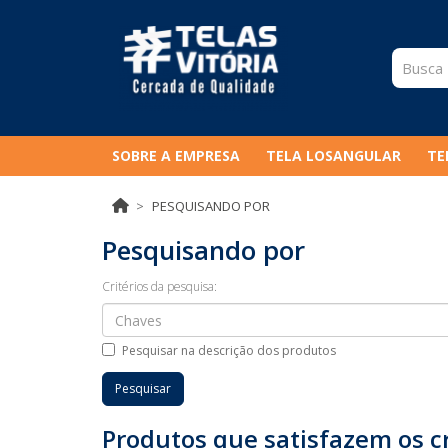
SOBRE A EMPRESA
TELA LOSANGULAR
TE
PESQUISANDO POR
Pesquisando por
Critérios da pesquisa:
Pesquisar na descrição dos produtos
Produtos que satisfazem os cr