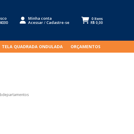
osco
Minha conta
0 Itens
-4030
Acessar
/
Cadastre-se
R$ 0,00
TELA QUADRADA ONDULADA
ORÇAMENTOS
ubdepartamentos