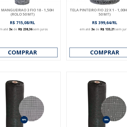
 MANGUEIRAO 3 FIO 18 - 1,50H
TELA PINTEIRO FIO 22 X 1 - 1,00
(ROLO 50 MT)
50 MT)
R$ 715,08/RL
R$ 399,64/RL
m até
3x
de
R$ 238,36
sem juros
em até
3x
de
R$ 133,21
sem jur
COMPRAR
COMPRAR