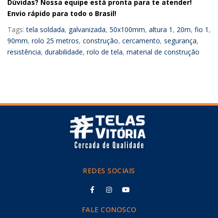
Dúvidas? Nossa equipe está pronta para te atender!
Envio rápido para todo o Brasil!
Tags:
tela soldada
,
galvanizada
,
50x100mm
,
altura 1
,
20m
,
fio 1
,
90mm
,
rolo 25 metros
,
construção
,
cercamento
,
segurança
,
resistência
,
durabilidade
,
rolo de tela
,
material de construção
REDES SOCIAIS
FALE CONOSCO