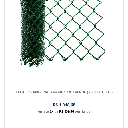
TELA LOSANG. PVC ARAME 12 X 2 VERDE (20,00 X 1,50H)
R$ 1.318,68
em até
3x
de
R$ 439,56
sem juros