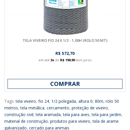
TELA VIVEIRO FIO 24 X 1/2 - 1,00H (ROLO 50 MT)
R$ 572,70
em até
3x
de
R$ 190,90
sem juros
COMPRAR
Tags:
tela viveiro
,
fio 24
,
1/2 polegada
,
altura 0
,
80m
,
rolo 50
metros
,
tela metálica
,
cercamento
,
proteção de viveiro
,
construção civil
,
tela aramada
,
tela para aves
,
tela para jardim
,
material de construção
,
produtos para viveiro
,
tela de arame
galvanizado
,
cercado para animais