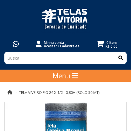
Minha conta
0 Itens
Acessar
/
Cadastre-se
R$ 0,00
Menu
TELA VIVEIRO FIO 24 X 1/2 - 0,80H (ROLO 50 MT)