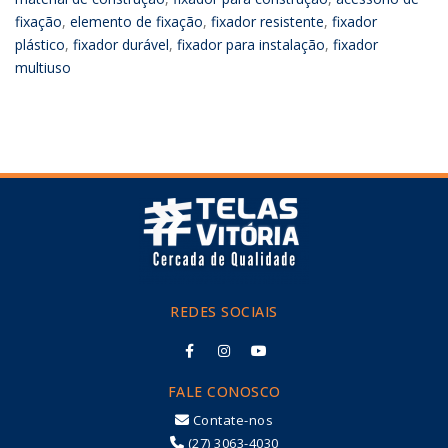
fixação
,
elemento de fixação
,
fixador resistente
,
fixador
plástico
,
fixador durável
,
fixador para instalação
,
fixador
multiuso
REDES SOCIAIS
FALE CONOSCO
Contate-nos
(27) 3063-4030