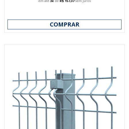
em até
3x
de
R$ 157,37
sem juros
COMPRAR