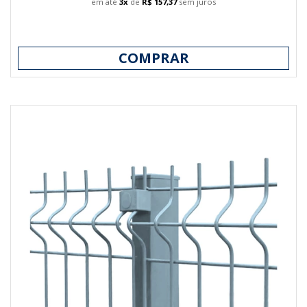
em até
3x
de
R$ 157,37
sem juros
COMPRAR