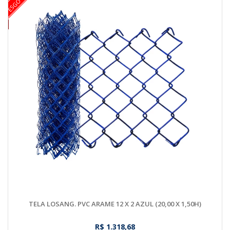
TELA LOSANG. PVC ARAME 12 X 2 AZUL (20,00 X 1,50H)
R$ 1.318,68