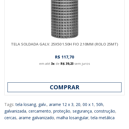
TELA SOLDADA GALV. 25X50 1.50H FIO 2.10MM (ROLO 25MT)
R$ 117,70
em até
3x
de
R$ 39,23
sem juros
COMPRAR
Tags:
tela losang
,
galv.
,
arame 12 x 3
,
20
,
00 x 1
,
50h
,
galvanizada
,
cercamento
,
proteção
,
segurança
,
construção
,
cercas
,
arame galvanizado
,
malha losangular
,
tela metálica