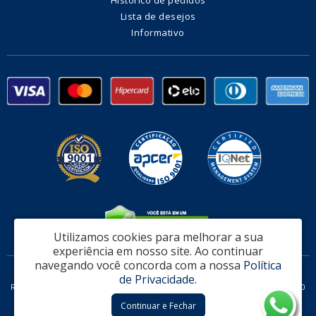
Lista de desejos
Informativo
Utilizamos cookies para melhorar a sua
experiência em nosso site.
Ao continuar
navegando você concorda com a nossa
Política
Fabrica de Alambrado e Telas Vitória Ltda - CNPJ: 32.951.470/0002-08
de Privacidade
.
Rodovia Governador Mario Covas, 311 Loja 06 - Serra / ES - CEP: 29161-160
Continuar e Fechar
Telas Vitória © 2026