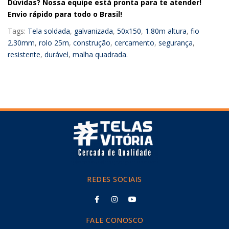
Dúvidas? Nossa equipe está pronta para te atender!
Envio rápido para todo o Brasil!
Tags:
Tela soldada
,
galvanizada
,
50x150
,
1.80m altura
,
fio
2.30mm
,
rolo 25m
,
construção
,
cercamento
,
segurança
,
resistente
,
durável
,
malha quadrada.
REDES SOCIAIS
FALE CONOSCO