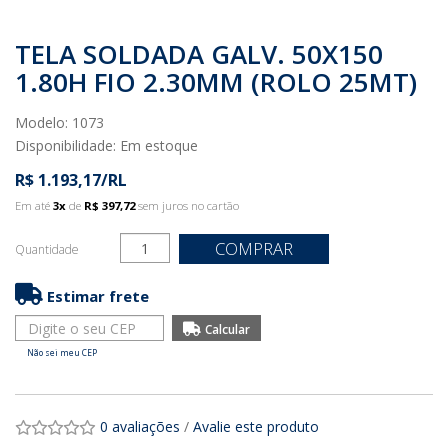
TELA SOLDADA GALV. 50X150
1.80H FIO 2.30MM (ROLO 25MT)
Modelo: 1073
Disponibilidade:
Em estoque
R$ 1.193,17/RL
Em até
3x
de
R$ 397,72
sem juros no cartão
COMPRAR
Quantidade
Estimar frete
Não sei meu CEP
0 avaliações
/
Avalie este produto