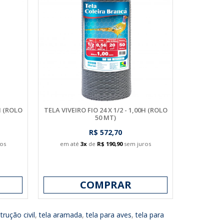
0H (ROLO
TELA VIVEIRO FIO 24 X 1/2 - 1,00H (ROLO
50 MT)
R$ 572,70
os
em até
3x
de
R$ 190,90
sem juros
COMPRAR
trução civil
,
tela aramada
,
tela para aves
,
tela para