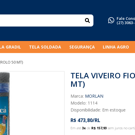
Fale Con
(27) 3063
LA GRADIL
TELA SOLDADA
SEGURANÇA
LINHA AGRO
 (ROLO 50 MT)
TELA VIVEIRO FIO
MT)
Marca:
MORLAN
Modelo: 1114
Disponibilidade:
Em estoque
R$ 473,80/RL
Em até
3x
de
R$ 157,93
sem juros no cart