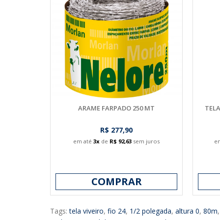
ARAME FARPADO 250 MT
TELA
R$ 277,90
em até
3x
de
R$ 92,63
sem juros
e
COMPRAR
Tags:
tela viveiro
,
fio 24
,
1/2 polegada
,
altura 0
,
80m