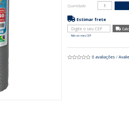
Quantidade
Estimar frete
Não sei meu CEP
0 avaliações
/
Avali