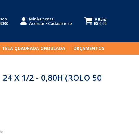
osco
Minha conta
0 Itens
-4030
Acessar
/
Cadastre-se
R$ 0,00
TELA QUADRADA ONDULADA
ORÇAMENTOS
 24 X 1/2 - 0,80H (ROLO 50
ão