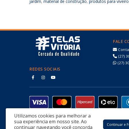
jardim
,
material de construção
,
produtos para viveiro
FALE 
Conta
(27) 3
(27) 3
REDES SOCIAIS
Utilizamos cookies para melhorar a
sua experiência em nosso site.
Ao
Continuar e 
continuar navegando você concorda