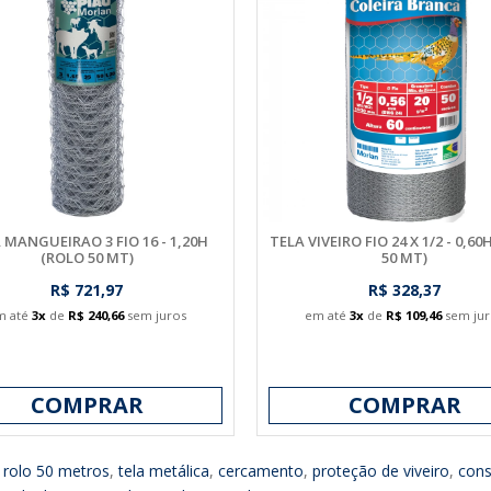
 MANGUEIRAO 3 FIO 16 - 1,20H
TELA VIVEIRO FIO 24 X 1/2 - 0,6
(ROLO 50 MT)
50 MT)
R$ 721,97
R$ 328,37
m até
3x
de
R$ 240,66
sem juros
em até
3x
de
R$ 109,46
sem jur
COMPRAR
COMPRAR
,
rolo 50 metros
,
tela metálica
,
cercamento
,
proteção de viveiro
,
cons