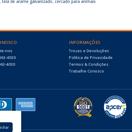
,
tela de arame galvanizado
,
cercado para animais
CONOSCO
INFORMAÇÕES
te-nos
Trocas e Devoluções
063-4030
Política de Privacidade
063-4030
Termos & Condições
Trabalhe Conosco
Fechar