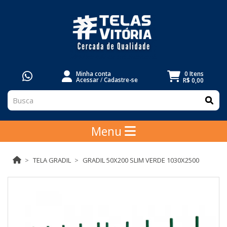
Minha conta
0 Itens
Acessar
/
Cadastre-se
R$ 0,00
Menu
TELA GRADIL
GRADIL 50X200 SLIM VERDE 1030X2500