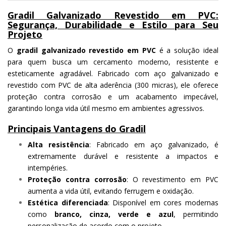
Gradil Galvanizado Revestido em PVC:
Segurança, Durabilidade e Estilo para Seu
Projeto
O
gradil galvanizado revestido em PVC
é a solução ideal
para quem busca um cercamento moderno, resistente e
esteticamente agradável. Fabricado com aço galvanizado e
revestido com PVC de alta aderência (300 micras), ele oferece
proteção contra corrosão e um acabamento impecável,
garantindo longa vida útil mesmo em ambientes agressivos.
Principais Vantagens do Gradil
Alta resistência
: Fabricado em aço galvanizado, é
extremamente durável e resistente a impactos e
intempéries.
Proteção contra corrosão
: O revestimento em PVC
aumenta a vida útil, evitando ferrugem e oxidação.
Estética diferenciada
: Disponível em cores modernas
como
branco, cinza, verde e azul
, permitindo
personalização de acordo com o projeto.