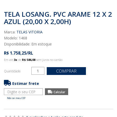
TELA LOSANG. PVC ARAME 12 X 2
AZUL (20,00 X 2,00H)
Marca:
TELAS VITORIA
Modelo: 1468
Disponibilidade:
Em estoque
R$ 1.758,25/RL
Em até
3x
de
R$ 586,08
sem juros no cartão
COMPRAR
Quantidade
Estimar frete
Não sei meu CEP