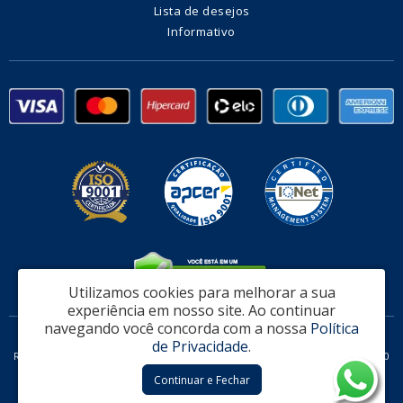
Lista de desejos
Informativo
Utilizamos cookies para melhorar a sua
experiência em nosso site.
Ao continuar
navegando você concorda com a nossa
Política
Fabrica de Alambrado e Telas Vitória Ltda - CNPJ: 32.951.470/0002-08
de Privacidade
.
Rodovia Governador Mario Covas, 311 Loja 06 - Serra / ES - CEP: 29161-160
Continuar e Fechar
Telas Vitória © 2026